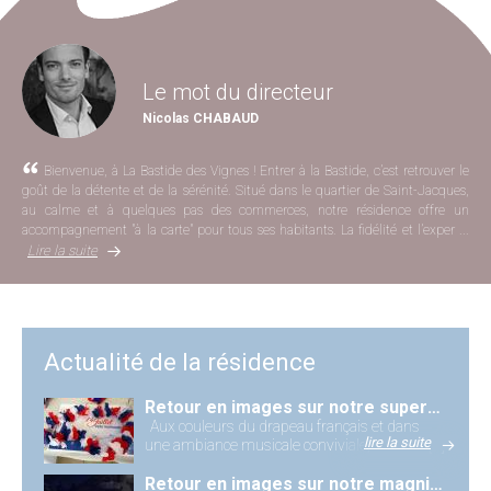
Le mot du directeur
Nicolas CHABAUD
Bienvenue, à La Bastide des Vignes ! Entrer à la Bastide, c’est retrouver le
goût de la détente et de la sérénité. Situé dans le quartier de Saint-Jacques,
au calme et à quelques pas des commerces, notre résidence offre un
accompagnement "à la carte" pour tous ses habitants. La fidélité et l’exper ...
Lire la suite
Actualité de la résidence
Retour en images sur notre superbe repas du 14 juillet.
Aux couleurs du drapeau français et dans
lire la suite
une ambiance musicale conviviale, nos rési [...]
Retour en images sur notre magnifique soirée de la Fête de la Musique ?