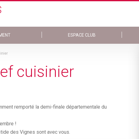
S
MENT
ESPACE CLUB
inier
ef cuisinier
amment remporté la demi-finale départementale du
vembre !
astide des Vignes sont avec vous.