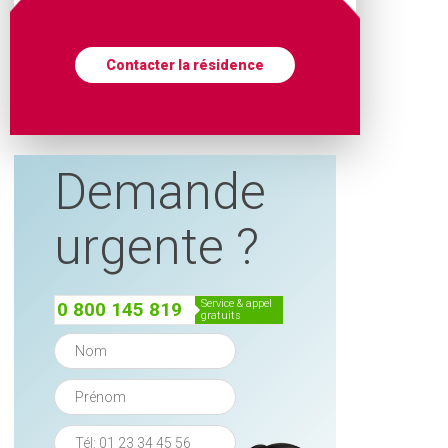
Contacter la résidence
Demande
urgente ?
service & appel
0 800 145 819
gratuits