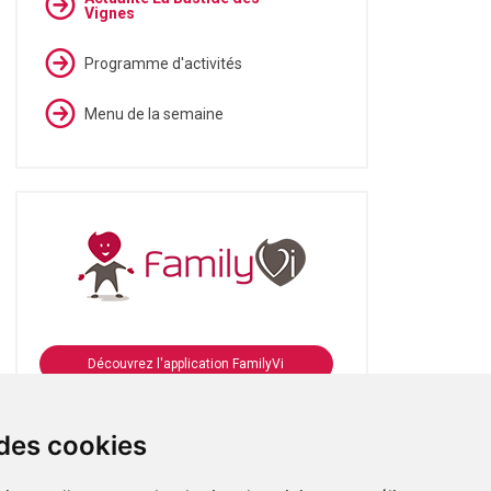
Vignes
Programme d'activités
Menu de la semaine
Découvrez l'application FamilyVi
Se connecter à FamilyVi
 des cookies