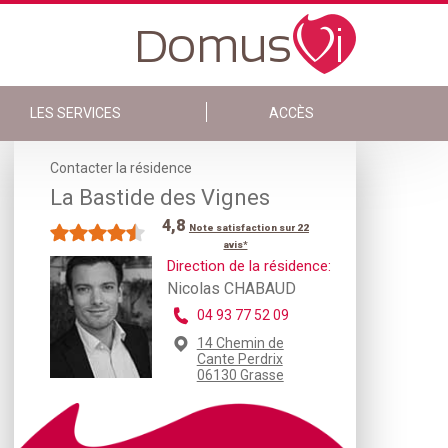
LES SERVICES
ACCÈS
Contacter la résidence
La Bastide des Vignes
4,8
Note satisfaction sur 22
avis*
Direction de la résidence:
Nicolas CHABAUD
04 93 77 52 09
14 Chemin de
Cante Perdrix
06130 Grasse